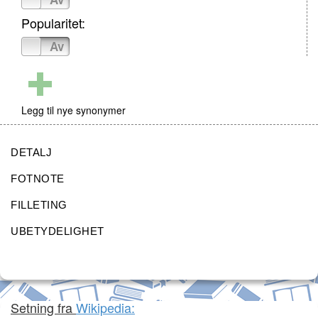
Popularitet:
På
Av
Legg til nye synonymer
DETALJ
FOTNOTE
FILLETING
UBETYDELIGHET
Setning fra
Wikipedia: