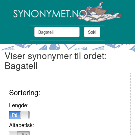
Søk!
Viser synonymer til ordet:
Bagatell
Sortering:
Lengde:
På
Av
Alfabetisk:
På
Av