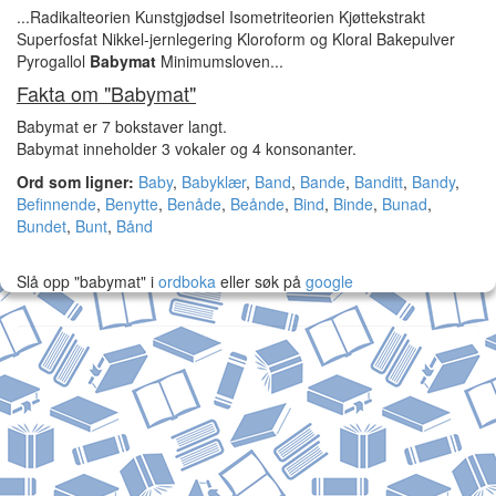
...Radikalteorien Kunstgjødsel Isometriteorien Kjøttekstrakt
Superfosfat Nikkel-jernlegering Kloroform og Kloral Bakepulver
Pyrogallol
Babymat
Minimumsloven...
Fakta om "Babymat"
Babymat er 7 bokstaver langt.
Babymat inneholder 3 vokaler og 4 konsonanter.
Ord som ligner:
Baby
,
Babyklær
,
Band
,
Bande
,
Banditt
,
Bandy
,
Befinnende
,
Benytte
,
Benåde
,
Beånde
,
Bind
,
Binde
,
Bunad
,
Bundet
,
Bunt
,
Bånd
Slå opp "babymat" i
ordboka
eller søk på
google