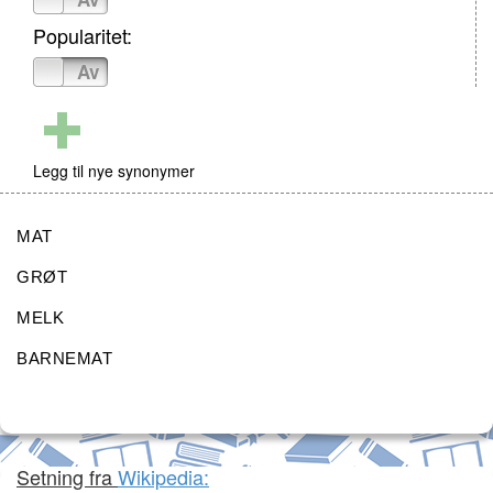
Popularitet:
På
Av
Legg til nye synonymer
MAT
GRØT
MELK
BARNEMAT
Setning fra
Wikipedia: