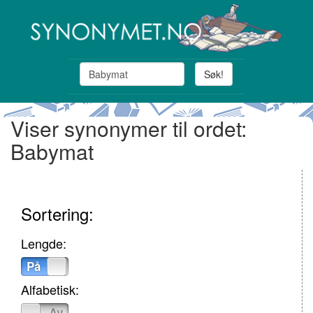
Søk!
Viser synonymer til ordet:
Babymat
Sortering:
Lengde:
På
Av
Alfabetisk:
På
Av