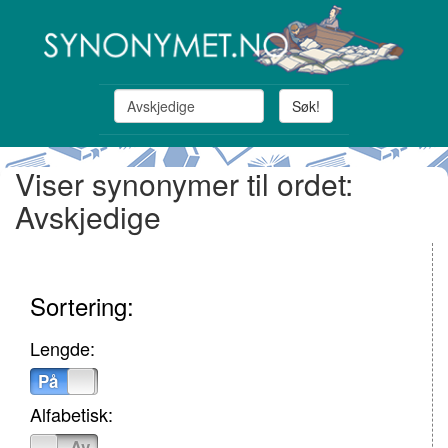
Søk!
Viser synonymer til ordet:
Avskjedige
Sortering:
Lengde:
På
Av
Alfabetisk:
På
Av