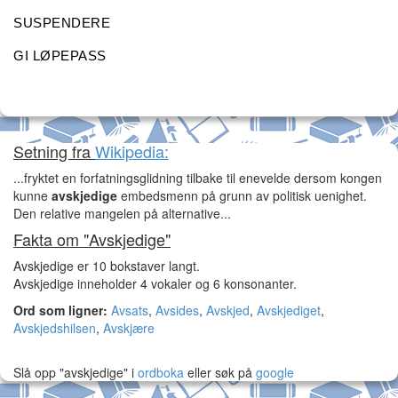
SUSPENDERE
GI LØPEPASS
Setning fra
Wikipedia:
...fryktet en forfatningsglidning tilbake til enevelde dersom kongen
kunne
avskjedige
embedsmenn på grunn av politisk uenighet.
Den relative mangelen på alternative...
Fakta om "Avskjedige"
Avskjedige er 10 bokstaver langt.
Avskjedige inneholder 4 vokaler og 6 konsonanter.
Ord som ligner:
Avsats
,
Avsides
,
Avskjed
,
Avskjediget
,
Avskjedshilsen
,
Avskjære
Slå opp "avskjedige" i
ordboka
eller søk på
google