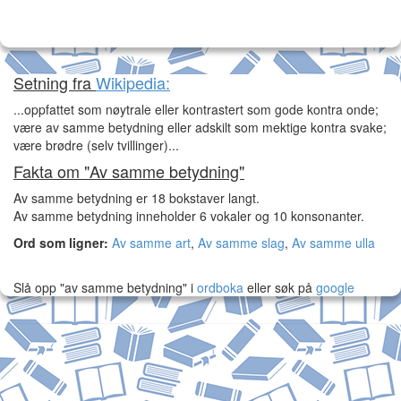
Setning fra
Wikipedia:
...oppfattet som nøytrale eller kontrastert som gode kontra onde;
være av samme betydning eller adskilt som mektige kontra svake;
være brødre (selv tvillinger)...
Fakta om "Av samme betydning"
Av samme betydning er 18 bokstaver langt.
Av samme betydning inneholder 6 vokaler og 10 konsonanter.
Ord som ligner:
Av samme art
,
Av samme slag
,
Av samme ulla
Slå opp "av samme betydning" i
ordboka
eller søk på
google