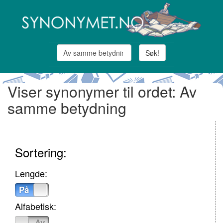
Søk!
Viser synonymer til ordet: Av
samme betydning
Sortering:
Lengde:
På
Av
Alfabetisk:
På
Av