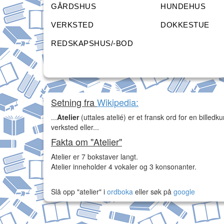
GÅRDSHUS
HUNDEHUS
VERKSTED
DOKKESTUE
REDSKAPSHUS/-BOD
Setning fra
Wikipedia:
...
Atelier
(uttales atelié) er et fransk ord for en billed
verksted eller...
Fakta om "Atelier"
Atelier er 7 bokstaver langt.
Atelier inneholder 4 vokaler og 3 konsonanter.
Slå opp "atelier" i
ordboka
eller søk på
google