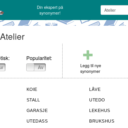
Din ekspert på
synonymer!
Atelier
tisk:
Popularitet:
Legg til nye
Av
På
Av
synonymer
KOIE
LÅVE
STALL
UTEDO
GARASJE
LEKEHUS
UTEDASS
BRUKSHUS