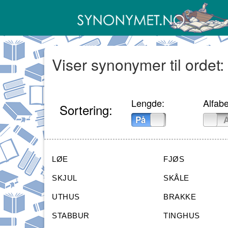
Viser synonymer til ordet: 
Lengde:
Alfabe
Sortering:
På
Av
På
LØE
FJØS
SKJUL
SKÅLE
UTHUS
BRAKKE
STABBUR
TINGHUS