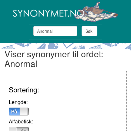
Søk!
Viser synonymer til ordet:
Anormal
Sortering:
Lengde:
På
Av
Alfabetisk:
På
Av