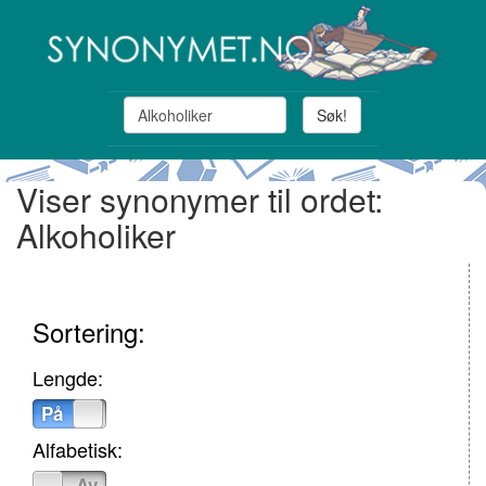
Søk!
Viser synonymer til ordet:
Alkoholiker
Sortering:
Lengde:
På
Av
Alfabetisk:
På
Av