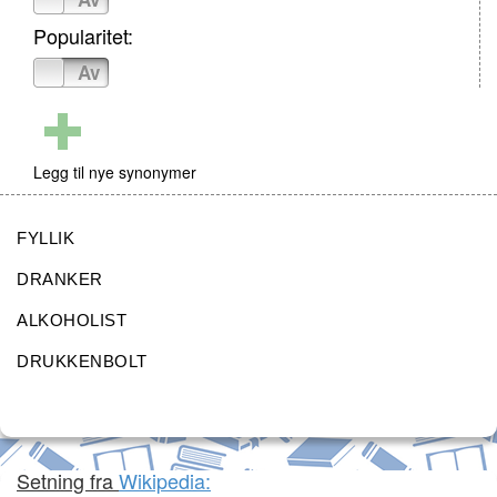
Popularitet:
På
Av
Legg til nye synonymer
FYLLIK
DRANKER
ALKOHOLIST
DRUKKENBOLT
Setning fra
Wikipedia: