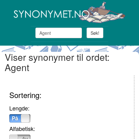
Søk!
Viser synonymer til ordet:
Agent
Sortering:
Lengde:
På
Av
Alfabetisk:
På
Av