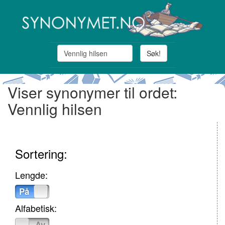
Søk!
Viser synonymer til ordet:
Vennlig hilsen
Sortering:
Lengde:
På
Av
Alfabetisk:
På
Av