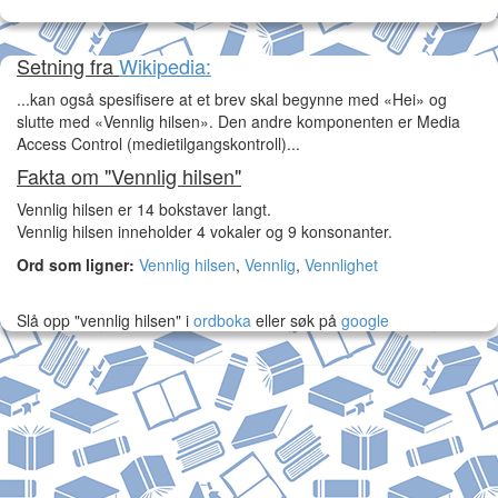
Setning fra
Wikipedia:
...kan også spesifisere at et brev skal begynne med «Hei» og
slutte med «Vennlig hilsen». Den andre komponenten er Media
Access Control (medietilgangskontroll)...
Fakta om "Vennlig hilsen"
Vennlig hilsen er 14 bokstaver langt.
Vennlig hilsen inneholder 4 vokaler og 9 konsonanter.
Ord som ligner:
Vennlig hilsen
,
Vennlig
,
Vennlighet
Slå opp "vennlig hilsen" i
ordboka
eller søk på
google