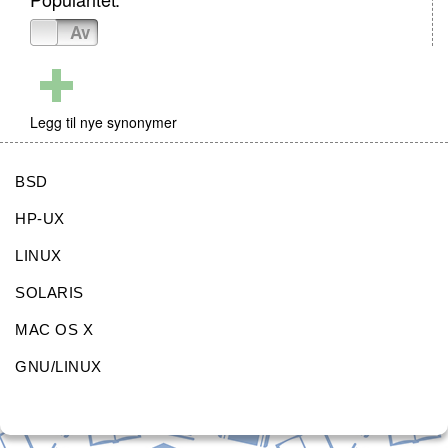
På
Av
Legg til nye synonymer
BSD
HP-UX
LINUX
SOLARIS
MAC OS X
GNU/LINUX