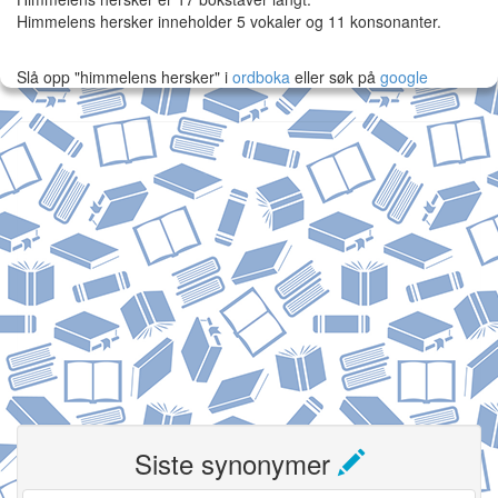
Himmelens hersker inneholder 5 vokaler og 11 konsonanter.
Slå opp "himmelens hersker" i
ordboka
eller søk på
google
Siste synonymer