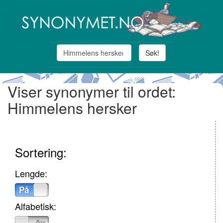
Søk!
Viser synonymer til ordet:
Himmelens hersker
Sortering:
Lengde:
På
Av
Alfabetisk:
På
Av