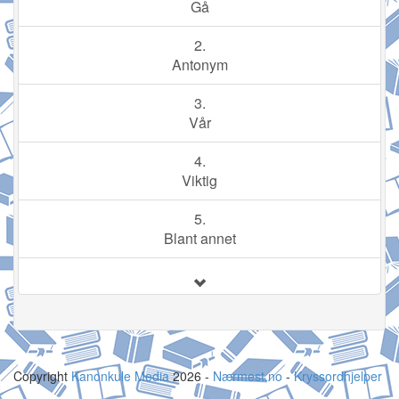
Gå
2.
Antonym
3.
Vår
4.
Viktig
5.
Blant annet
Copyright
Kanonkule Media
2026 -
Nærmest.no
-
Kryssordhjelper