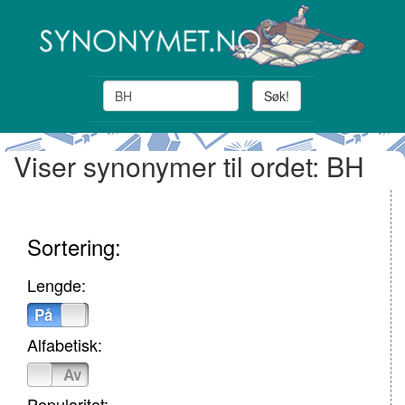
Søk!
Viser synonymer til ordet: BH
Sortering:
Lengde:
På
Av
Alfabetisk:
På
Av
Popularitet: