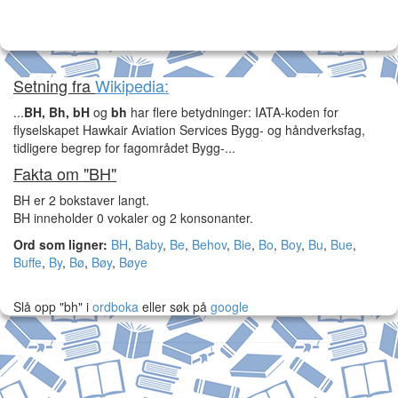
Setning fra
Wikipedia:
...
BH,
Bh,
bH
og
bh
har flere betydninger: IATA-koden for
flyselskapet Hawkair Aviation Services Bygg- og håndverksfag,
tidligere begrep for fagområdet Bygg-...
Fakta om "BH"
BH er 2 bokstaver langt.
BH inneholder 0 vokaler og 2 konsonanter.
Ord som ligner:
BH
,
Baby
,
Be
,
Behov
,
Bie
,
Bo
,
Boy
,
Bu
,
Bue
,
Buffe
,
By
,
Bø
,
Bøy
,
Bøye
Slå opp "bh" i
ordboka
eller søk på
google