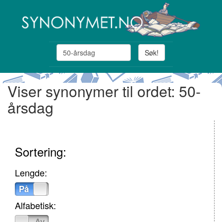
Søk!
Viser synonymer til ordet: 50-
årsdag
Sortering:
Lengde:
På
Av
Alfabetisk:
På
Av